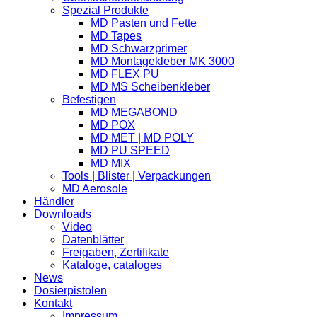
Spezial Produkte
MD Pasten und Fette
MD Tapes
MD Schwarzprimer
MD Montagekleber MK 3000
MD FLEX PU
MD MS Scheibenkleber
Befestigen
MD MEGABOND
MD POX
MD MET | MD POLY
MD PU SPEED
MD MIX
Tools | Blister | Verpackungen
MD Aerosole
Händler
Downloads
Video
Datenblätter
Freigaben, Zertifikate
Kataloge, cataloges
News
Dosierpistolen
Kontakt
Impressum