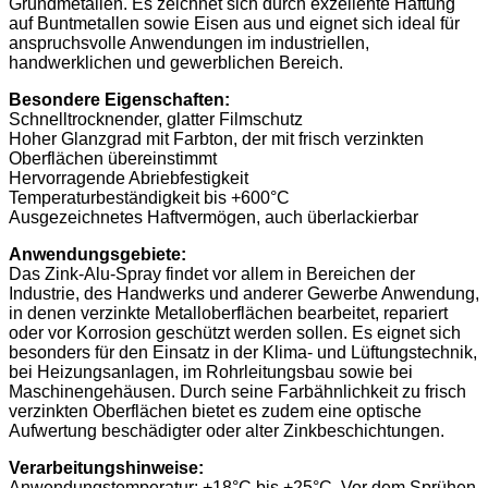
Grundmetallen. Es zeichnet sich durch exzellente Haftung
auf Buntmetallen sowie Eisen aus und eignet sich ideal für
anspruchsvolle Anwendungen im industriellen,
handwerklichen und gewerblichen Bereich.
Besondere Eigenschaften:
Schnelltrocknender, glatter Filmschutz
Hoher Glanzgrad mit Farbton, der mit frisch verzinkten
Oberflächen übereinstimmt
Hervorragende Abriebfestigkeit
Temperaturbeständigkeit bis +600°C
Ausgezeichnetes Haftvermögen, auch überlackierbar
Anwendungsgebiete:
Das Zink-Alu-Spray findet vor allem in Bereichen der
Industrie, des Handwerks und anderer Gewerbe Anwendung,
in denen verzinkte Metalloberflächen bearbeitet, repariert
oder vor Korrosion geschützt werden sollen. Es eignet sich
besonders für den Einsatz in der Klima- und Lüftungstechnik,
bei Heizungsanlagen, im Rohrleitungsbau sowie bei
Maschinengehäusen. Durch seine Farbähnlichkeit zu frisch
verzinkten Oberflächen bietet es zudem eine optische
Aufwertung beschädigter oder alter Zinkbeschichtungen.
Verarbeitungshinweise:
Anwendungstemperatur: +18°C bis +25°C. Vor dem Sprühen