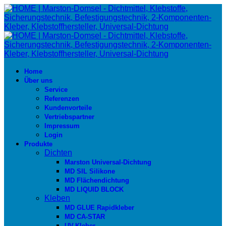
Home
Über uns
Service
Referenzen
Kundenvorteile
Vertriebspartner
Impressum
Login
Produkte
Dichten
Marston Universal-Dichtung
MD SIL Silikone
MD Flächendichtung
MD LIQUID BLOCK
Kleben
MD GLUE Rapidkleber
MD CA-STAR
UV-Kleber