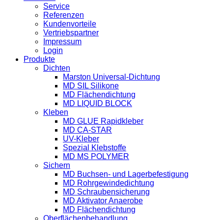
Service
Referenzen
Kundenvorteile
Vertriebspartner
Impressum
Login
Produkte
Dichten
Marston Universal-Dichtung
MD SIL Silikone
MD Flächendichtung
MD LIQUID BLOCK
Kleben
MD GLUE Rapidkleber
MD CA-STAR
UV-Kleber
Spezial Klebstoffe
MD MS POLYMER
Sichern
MD Buchsen- und Lagerbefestigung
MD Rohrgewindedichtung
MD Schraubensicherung
MD Aktivator Anaerobe
MD Flächendichtung
Oberflächenbehandlung