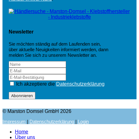
Newsletter
Sie möchten ständig auf dem Laufenden sein,
über aktuelle Neuigkeiten informiert werden, dann
melden Sie sich zu unserem Newsletter an.
Ich akzeptiere die
Datenschutzerklärung
Abonnieren
© Marston Domsel GmbH 2026
Impressum
|
Datenschutzerklärung
|
Login
Home
Über uns