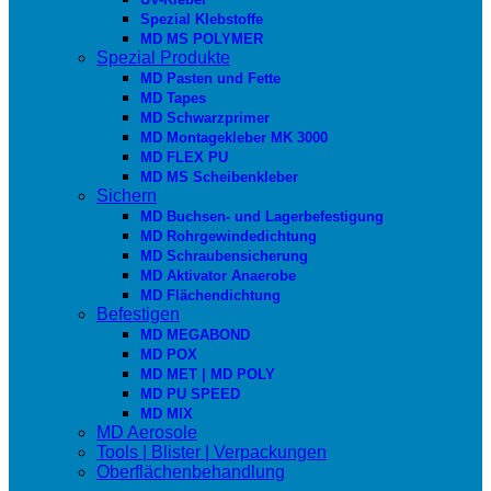
Spezial Klebstoffe
MD MS POLYMER
Spezial Produkte
MD Pasten und Fette
MD Tapes
MD Schwarzprimer
MD Montagekleber MK 3000
MD FLEX PU
MD MS Scheibenkleber
Sichern
MD Buchsen- und Lagerbefestigung
MD Rohrgewindedichtung
MD Schraubensicherung
MD Aktivator Anaerobe
MD Flächendichtung
Befestigen
MD MEGABOND
MD POX
MD MET | MD POLY
MD PU SPEED
MD MIX
MD Aerosole
Tools | Blister | Verpackungen
Oberflächenbehandlung