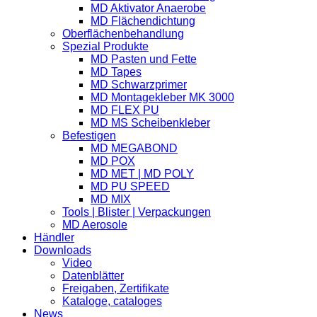
MD Aktivator Anaerobe
MD Flächendichtung
Oberflächenbehandlung
Spezial Produkte
MD Pasten und Fette
MD Tapes
MD Schwarzprimer
MD Montagekleber MK 3000
MD FLEX PU
MD MS Scheibenkleber
Befestigen
MD MEGABOND
MD POX
MD MET | MD POLY
MD PU SPEED
MD MIX
Tools | Blister | Verpackungen
MD Aerosole
Händler
Downloads
Video
Datenblätter
Freigaben, Zertifikate
Kataloge, cataloges
News