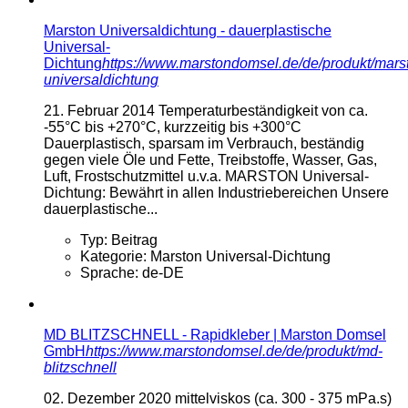
Marston Universaldichtung - dauerplastische
Universal-
Dichtung
https://www.marstondomsel.de/de/produkt/mars
universaldichtung
21. Februar 2014
Temperaturbeständigkeit von ca.
-55°C bis +270°C, kurzzeitig bis +300°C
Dauerplastisch, sparsam im Verbrauch, beständig
gegen viele Öle und Fette, Treibstoffe, Wasser, Gas,
Luft, Frostschutzmittel u.v.a. MARSTON Universal-
Dichtung: Bewährt in allen Industriebereichen Unsere
dauerplastische...
Typ:
Beitrag
Kategorie:
Marston Universal-Dichtung
Sprache:
de-DE
MD BLITZSCHNELL - Rapidkleber | Marston Domsel
GmbH
https://www.marstondomsel.de/de/produkt/md-
blitzschnell
02. Dezember 2020
mittelviskos (ca. 300 - 375 mPa.s)