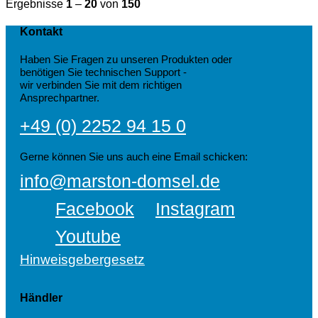
Ergebnisse
1
–
20
von
150
Kontakt
Haben Sie Fragen zu unseren Produkten oder
benötigen Sie technischen Support -
wir verbinden Sie mit dem richtigen
Ansprechpartner.
+49 (0) 2252 94 15 0
Gerne können Sie uns auch eine Email schicken:
info@marston-domsel.de
Facebook
Instagram
Youtube
Hinweisgebergesetz
Händler