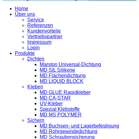
Home
Über uns
Service
Referenzen
Kundenvorteile
Vertriebspartner
Impressum
Login
Produkte
Dichten
Marston Universal-Dichtung
MD SIL Silikone
MD Flächendichtung
MD LIQUID BLOCK
Kleben
MD GLUE Rapidkleber
MD CA-STAR
UV-Kleber
Spezial Klebstoffe
MD MS POLYMER
Sichern
MD Buchsen- und Lagerbefestigung
MD Rohrgewindedichtung
MD Schraubensicherung