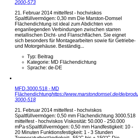
2000-573
21. Februar 2014
mittelfest - hochviskos
Spaltfüllvermögen: 0,30 mm Die Marston-Domsel
Flächendichtung ist ideal zum Abdichten von
enganliegenden Verbindungen zwischen starren
metallischen Dicht- und Flanschflächen. Sie eignet
sich besonders für Montagearbeiten sowie für Getriebe-
und Motorgehäuse. Beständig...
Typ:
Beitrag
Kategorie:
MD Flächendichtung
Sprache:
de-DE
MFD.3000.518 - MD
Flächendichtung
https://www.marstondomsel.de/de/produ
3000-518
21. Februar 2014
mittelfest - hochviskos
Spaltfüllvermögen: 0,50 mm Flächendichtung 3000.518
mittelfest - hochviskos Viskosität: 50.000 - 250.000
mPa∙sSpaltfüllvermögen: 0,50 mm Handfestigkeit: 10 -
20 Minuten Funktionsfestigkeit: 1 - 3 Stunden
Temperaturbeständigkeit: -55°C bis + 150°C Die