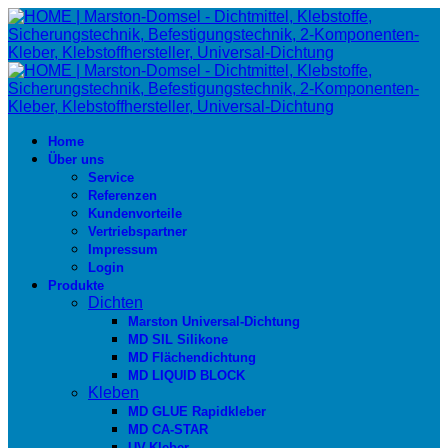
Home
Über uns
Service
Referenzen
Kundenvorteile
Vertriebspartner
Impressum
Login
Produkte
Dichten
Marston Universal-Dichtung
MD SIL Silikone
MD Flächendichtung
MD LIQUID BLOCK
Kleben
MD GLUE Rapidkleber
MD CA-STAR
UV-Kleber