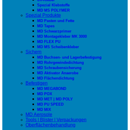
Spezial Klebstoffe
MD MS POLYMER
Spezial Produkte
MD Pasten und Fette
MD Tapes
MD Schwarzprimer
MD Montagekleber MK 3000
MD FLEX PU
MD MS Scheibenkleber
Sichern
MD Buchsen- und Lagerbefestigung
MD Rohrgewindedichtung
MD Schraubensicherung
MD Aktivator Anaerobe
MD Flächendichtung
Befestigen
MD MEGABOND
MD POX
MD MET | MD POLY
MD PU SPEED
MD MIX
MD Aerosole
Tools | Blister | Verpackungen
Oberflächenbehandlung