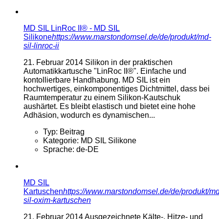
MD SIL LinRoc II® - MD SIL
Silikone
https://www.marstondomsel.de/de/produkt/md-
sil-linroc-ii
21. Februar 2014
Silikon in der praktischen
Automatikkartusche "LinRoc II®". Einfache und
kontollierbare Handhabung. MD SIL ist ein
hochwertiges, einkomponentiges Dichtmittel, dass bei
Raumtemperatur zu einem Silikon-Kautschuk
aushärtet. Es bleibt elastisch und bietet eine hohe
Adhäsion, wodurch es dynamischen...
Typ:
Beitrag
Kategorie:
MD SIL Silikone
Sprache:
de-DE
MD SIL
Kartuschen
https://www.marstondomsel.de/de/produkt/md
sil-oxim-kartuschen
21. Februar 2014
Ausgezeichnete Kälte-, Hitze- und