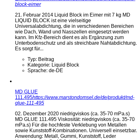
block-eimer
21. Februar 2014
Liquid Block im Eimer mit 7 kg MD
LIQUID BLOCK ist eine vielseitige
Universalabdichtung, die in verschiedenen Bereichen
wie Dach, Wand und Nasszellen eingesetzt werden
kann. Im Kfz-Bereich dient es als Ergänzung zum
Unterbodenschutz und als streichbare Nahtabdichtung.
Es sorgt für...
Typ:
Beitrag
Kategorie:
Liquid Block
Sprache:
de-DE
MD GLUE
111.495
https://www.marstondomsel.de/de/produkt/md-
glue-111-495
02. Dezember 2020
niedrigviskos (ca. 35-70 mPa.s)
MD GLUE 111.495 Viskosität: niedrigviskos (ca. 35-70
mPa.s) Für die hochfeste Verklebung von Metallen
sowie Kunststoff-Kombinationen. Universell einsetzbar.
Anwendung: Metall, Gummi, Kunststoff, Leder