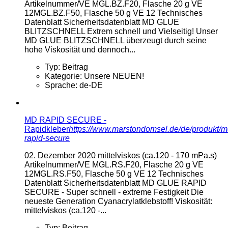
Artikelnummer/VE MGL.BZ.F20, Flasche 20 g VE
12MGL.BZ.F50, Flasche 50 g VE 12 Technisches
Datenblatt Sicherheitsdatenblatt MD GLUE
BLITZSCHNELL Extrem schnell und Vielseitig! Unser
MD GLUE BLITZSCHNELL überzeugt durch seine
hohe Viskosität und dennoch...
Typ:
Beitrag
Kategorie:
Unsere NEUEN!
Sprache:
de-DE
MD RAPID SECURE -
Rapidkleber
https://www.marstondomsel.de/de/produkt/m
rapid-secure
02. Dezember 2020
mittelviskos (ca.120 - 170 mPa.s)
Artikelnummer/VE MGL.RS.F20, Flasche 20 g VE
12MGL.RS.F50, Flasche 50 g VE 12 Technisches
Datenblatt Sicherheitsdatenblatt MD GLUE RAPID
SECURE - Super schnell - extreme Festigkeit Die
neueste Generation Cyanacrylatklebstoff! Viskosität:
mittelviskos (ca.120 -...
Typ:
Beitrag