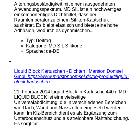
Alterungsbeständigkeit mit einem ausgedehnten
Anwendungsspektrum. MD SIL ist ein hochwertiges,
einkomponentiges Dichtmittel, dass bei
Raumtemperatur zu einem Silikon-Kautschuk
aushärtet. Es bleibt elastisch und bietet eine hohe
Adhäsion, wodurch es dynamischen...
Typ:
Beitrag
Kategorie:
MD SIL Silikone
Sprache:
de-DE
Liquid Block Kartuschen - Dichten | Marston Domsel
GmbH
https://www.marstondomsel.de/de/produkt/liquid-
block-kartuschen
21. Februar 2014
Liquid Block in Kartusche 440 g MD
LIQUID BLOCK ist eine vielseitige
Universalabdichtung, die in verschiedenen Bereichen
wie Dach, Wand und Nasszellen eingesetzt werden
kann. Im Kfz-Bereich dient es als Ergänzung zum
Unterbodenschutz und als streichbare Nahtabdichtung.
Es sorgt für...