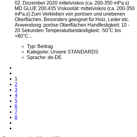
02. Dezember 2020
mittelviskos (ca. 200-350 mPa.s)
MD GLUE 200.435 Viskosität: mittelviskos (ca. 200-350
mPa.s) Zum Verkleben von porösen und unebenen
Oberflächen. Besonders geeignet für Holz, Leder etc.
Anwendung: poröse Oberflächen Handfestigkeit: 10 -
20 Sekunden Temperaturbeständigkeit: -50°C bis
+80°C...
Typ:
Beitrag
Kategorie:
Unsere STANDARDS
Sprache:
de-DE
1
2
3
4
5
6
7
8