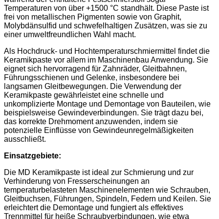
Temperaturen von über +1500 °C standhält. Diese Paste ist
frei von metallischen Pigmenten sowie von Graphit,
Molybdänsulfid und schwefelhaltigen Zusätzen, was sie zu
einer umweltfreundlichen Wahl macht.
Als Hochdruck- und Hochtemperaturschmiermittel findet die
Keramikpaste vor allem im Maschinenbau Anwendung. Sie
eignet sich hervorragend für Zahnräder, Gleitbahnen,
Führungsschienen und Gelenke, insbesondere bei
langsamen Gleitbewegungen. Die Verwendung der
Keramikpaste gewährleistet eine schnelle und
unkomplizierte Montage und Demontage von Bauteilen, wie
beispielsweise Gewindeverbindungen. Sie trägt dazu bei,
das korrekte Drehmoment anzuwenden, indem sie
potenzielle Einflüsse von Gewindeunregelmäßigkeiten
ausschließt.
Einsatzgebiete:
Die MD Keramikpaste ist ideal zur Schmierung und zur
Verhinderung von Fresserscheinungen an
temperaturbelasteten Maschinenelementen wie Schrauben,
Gleitbuchsen, Führungen, Spindeln, Federn und Keilen. Sie
erleichtert die Demontage und fungiert als effektives
Trennmittel für heiße Schraubverbindungen, wie etwa