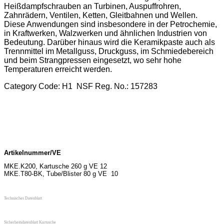
Heißdampfschrauben an Turbinen, Auspuffrohren,
Zahnrädern, Ventilen, Ketten, Gleitbahnen und Wellen.
Diese Anwendungen sind insbesondere in der Petrochemie,
in Kraftwerken, Walzwerken und ähnlichen Industrien von
Bedeutung. Darüber hinaus wird die Keramikpaste auch als
Trennmittel im Metallguss, Druckguss, im Schmiedebereich
und beim Strangpressen eingesetzt, wo sehr hohe
Temperaturen erreicht werden.
Category Code: H1 NSF Reg. No.: 157283
Artikelnummer/VE
MKE.K200, Kartusche 260 g VE 12
MKE.T80-BK, Tube/Blister 80 g VE 10
Technisches Datenblatt
Sicherheitsdatenblatt Kartusche