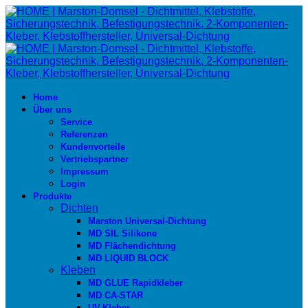
Home
Über uns
Service
Referenzen
Kundenvorteile
Vertriebspartner
Impressum
Login
Produkte
Dichten
Marston Universal-Dichtung
MD SIL Silikone
MD Flächendichtung
MD LIQUID BLOCK
Kleben
MD GLUE Rapidkleber
MD CA-STAR
UV-Kleber