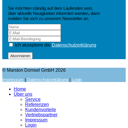
Sie möchten ständig auf dem Laufenden sein,
über aktuelle Neuigkeiten informiert werden, dann
melden Sie sich zu unserem Newsletter an.
Ich akzeptiere die
Datenschutzerklärung
Abonnieren
© Marston Domsel GmbH 2026
Impressum
|
Datenschutzerklärung
|
Login
Home
Über uns
Service
Referenzen
Kundenvorteile
Vertriebspartner
Impressum
Login