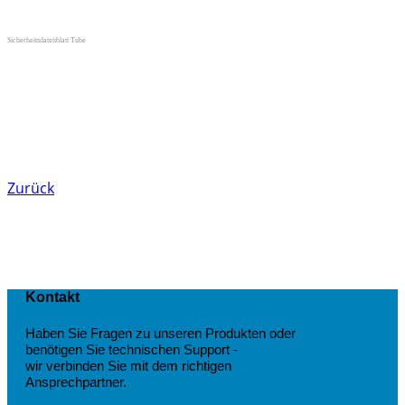
Sicherheitsdatenblatt Tube
Zurück
Kontakt
Haben Sie Fragen zu unseren Produkten oder
benötigen Sie technischen Support -
wir verbinden Sie mit dem richtigen
Ansprechpartner.