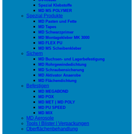
Spezial Klebstoffe
MD MS POLYMER
Spezial Produkte
MD Pasten und Fette
MD Tapes
MD Schwarzprimer
MD Montagekleber MK 3000
MD FLEX PU
MD MS Scheibenkleber
Sichern
MD Buchsen- und Lagerbefestigung
MD Rohrgewindedichtung
MD Schraubensicherung
MD Aktivator Anaerobe
MD Flächendichtung
Befestigen
MD MEGABOND
MD POX
MD MET | MD POLY
MD PU SPEED
MD MIX
MD Aerosole
Tools | Blister | Verpackungen
Oberflächenbehandlung