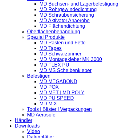
MD Buchsen- und Lagerbefestigung
MD Rohrgewindedichtung
MD Schraubensicherung
MD Aktivator Anaerobe
MD Flächendichtung
Oberflächenbehandlung
Spezial Produkte
MD Pasten und Fette
MD Tapes
MD Schwarzprimer
MD Montagekleber MK 3000
MD FLEX PU
MD MS Scheibenkleber
Befestigen
MD MEGABOND
MD POX
MD MET | MD POLY
MD PU SPEED
MD MIX
Tools | Blister | Verpackungen
MD Aerosole
Händler
Downloads
Video
Datenblätter