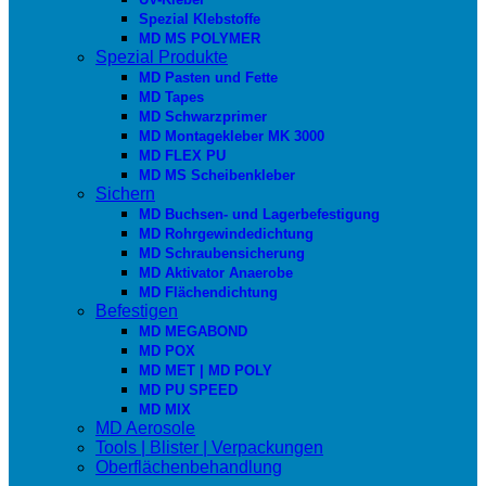
Spezial Klebstoffe
MD MS POLYMER
Spezial Produkte
MD Pasten und Fette
MD Tapes
MD Schwarzprimer
MD Montagekleber MK 3000
MD FLEX PU
MD MS Scheibenkleber
Sichern
MD Buchsen- und Lagerbefestigung
MD Rohrgewindedichtung
MD Schraubensicherung
MD Aktivator Anaerobe
MD Flächendichtung
Befestigen
MD MEGABOND
MD POX
MD MET | MD POLY
MD PU SPEED
MD MIX
MD Aerosole
Tools | Blister | Verpackungen
Oberflächenbehandlung