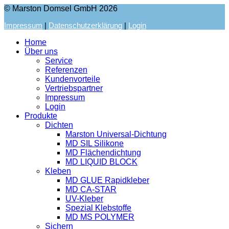
© Marston Domsel GmbH 2026
Impressum
|
Datenschutzerklärung
|
Login
Home
Über uns
Service
Referenzen
Kundenvorteile
Vertriebspartner
Impressum
Login
Produkte
Dichten
Marston Universal-Dichtung
MD SIL Silikone
MD Flächendichtung
MD LIQUID BLOCK
Kleben
MD GLUE Rapidkleber
MD CA-STAR
UV-Kleber
Spezial Klebstoffe
MD MS POLYMER
Sichern