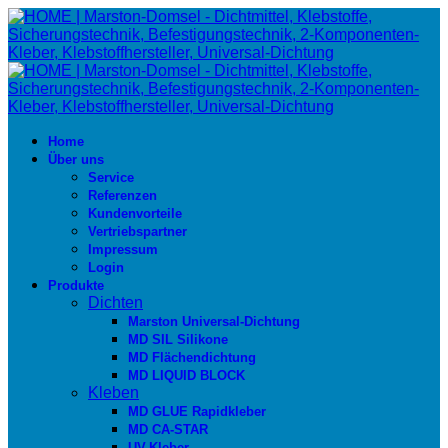
Home
Über uns
Service
Referenzen
Kundenvorteile
Vertriebspartner
Impressum
Login
Produkte
Dichten
Marston Universal-Dichtung
MD SIL Silikone
MD Flächendichtung
MD LIQUID BLOCK
Kleben
MD GLUE Rapidkleber
MD CA-STAR
UV-Kleber