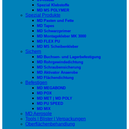
Spezial Klebstoffe
MD MS POLYMER
Spezial Produkte
MD Pasten und Fette
MD Tapes
MD Schwarzprimer
MD Montagekleber MK 3000
MD FLEX PU
MD MS Scheibenkleber
Sichern
MD Buchsen- und Lagerbefestigung
MD Rohrgewindedichtung
MD Schraubensicherung
MD Aktivator Anaerobe
MD Flächendichtung
Befestigen
MD MEGABOND
MD POX
MD MET | MD POLY
MD PU SPEED
MD MIX
MD Aerosole
Tools | Blister | Verpackungen
Oberflächenbehandlung