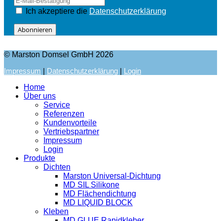
Ich akzeptiere die
Datenschutzerklärung
Abonnieren
© Marston Domsel GmbH 2026
Impressum
|
Datenschutzerklärung
|
Login
Home
Über uns
Service
Referenzen
Kundenvorteile
Vertriebspartner
Impressum
Login
Produkte
Dichten
Marston Universal-Dichtung
MD SIL Silikone
MD Flächendichtung
MD LIQUID BLOCK
Kleben
MD GLUE Rapidkleber