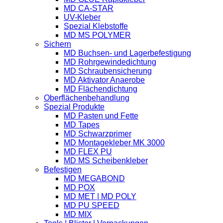
MD CA-STAR
UV-Kleber
Spezial Klebstoffe
MD MS POLYMER
Sichern
MD Buchsen- und Lagerbefestigung
MD Rohrgewindedichtung
MD Schraubensicherung
MD Aktivator Anaerobe
MD Flächendichtung
Oberflächenbehandlung
Spezial Produkte
MD Pasten und Fette
MD Tapes
MD Schwarzprimer
MD Montagekleber MK 3000
MD FLEX PU
MD MS Scheibenkleber
Befestigen
MD MEGABOND
MD POX
MD MET | MD POLY
MD PU SPEED
MD MIX