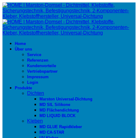
Home
Über uns
Service
Referenzen
Kundenvorteile
Vertriebspartner
Impressum
Login
Produkte
Dichten
Marston Universal-Dichtung
MD SIL Silikone
MD Flächendichtung
MD LIQUID BLOCK
Kleben
MD GLUE Rapidkleber
MD CA-STAR
UV-Kleber