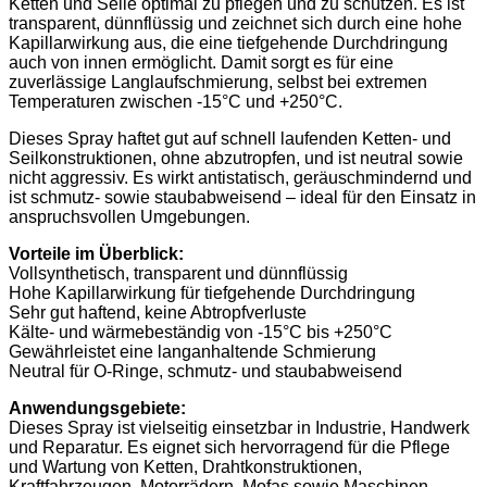
Ketten und Seile optimal zu pflegen und zu schützen. Es ist
transparent, dünnflüssig und zeichnet sich durch eine hohe
Kapillarwirkung aus, die eine tiefgehende Durchdringung
auch von innen ermöglicht. Damit sorgt es für eine
zuverlässige Langlaufschmierung, selbst bei extremen
Temperaturen zwischen -15°C und +250°C.
Dieses Spray haftet gut auf schnell laufenden Ketten- und
Seilkonstruktionen, ohne abzutropfen, und ist neutral sowie
nicht aggressiv. Es wirkt antistatisch, geräuschmindernd und
ist schmutz- sowie staubabweisend – ideal für den Einsatz in
anspruchsvollen Umgebungen.
Vorteile im Überblick:
Vollsynthetisch, transparent und dünnflüssig
Hohe Kapillarwirkung für tiefgehende Durchdringung
Sehr gut haftend, keine Abtropfverluste
Kälte- und wärmebeständig von -15°C bis +250°C
Gewährleistet eine langanhaltende Schmierung
Neutral für O-Ringe, schmutz- und staubabweisend
Anwendungsgebiete:
Dieses Spray ist vielseitig einsetzbar in Industrie, Handwerk
und Reparatur. Es eignet sich hervorragend für die Pflege
und Wartung von Ketten, Drahtkonstruktionen,
Kraftfahrzeugen, Motorrädern, Mofas sowie Maschinen.