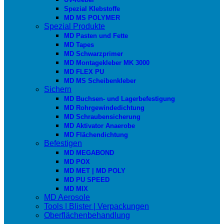
Spezial Klebstoffe
MD MS POLYMER
Spezial Produkte
MD Pasten und Fette
MD Tapes
MD Schwarzprimer
MD Montagekleber MK 3000
MD FLEX PU
MD MS Scheibenkleber
Sichern
MD Buchsen- und Lagerbefestigung
MD Rohrgewindedichtung
MD Schraubensicherung
MD Aktivator Anaerobe
MD Flächendichtung
Befestigen
MD MEGABOND
MD POX
MD MET | MD POLY
MD PU SPEED
MD MIX
MD Aerosole
Tools | Blister | Verpackungen
Oberflächenbehandlung