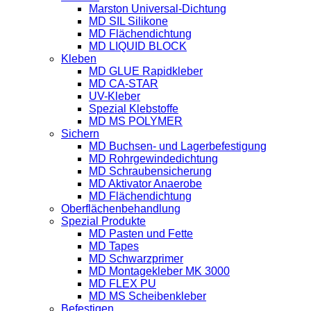
Marston Universal-Dichtung
MD SIL Silikone
MD Flächendichtung
MD LIQUID BLOCK
Kleben
MD GLUE Rapidkleber
MD CA-STAR
UV-Kleber
Spezial Klebstoffe
MD MS POLYMER
Sichern
MD Buchsen- und Lagerbefestigung
MD Rohrgewindedichtung
MD Schraubensicherung
MD Aktivator Anaerobe
MD Flächendichtung
Oberflächenbehandlung
Spezial Produkte
MD Pasten und Fette
MD Tapes
MD Schwarzprimer
MD Montagekleber MK 3000
MD FLEX PU
MD MS Scheibenkleber
Befestigen