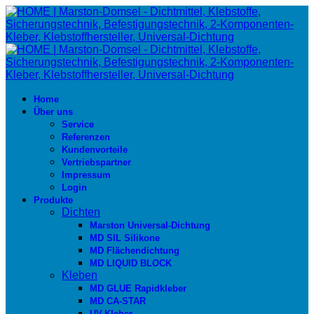
Home
Über uns
Service
Referenzen
Kundenvorteile
Vertriebspartner
Impressum
Login
Produkte
Dichten
Marston Universal-Dichtung
MD SIL Silikone
MD Flächendichtung
MD LIQUID BLOCK
Kleben
MD GLUE Rapidkleber
MD CA-STAR
UV-Kleber