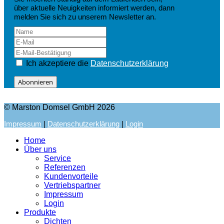
über aktuelle Neuigkeiten informiert werden, dann
melden Sie sich zu unserem Newsletter an.
Ich akzeptiere die
Datenschutzerklärung
Abonnieren
© Marston Domsel GmbH 2026
Impressum
|
Datenschutzerklärung
|
Login
Home
Über uns
Service
Referenzen
Kundenvorteile
Vertriebspartner
Impressum
Login
Produkte
Dichten