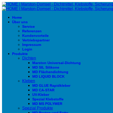
Home
Über uns
Service
Referenzen
Kundenvorteile
Vertriebspartner
Impressum
Login
Produkte
Dichten
Marston Universal-Dichtung
MD SIL Silikone
MD Flächendichtung
MD LIQUID BLOCK
Kleben
MD GLUE Rapidkleber
MD CA-STAR
UV-Kleber
Spezial Klebstoffe
MD MS POLYMER
Spezial Produkte
MD Pasten und Fette