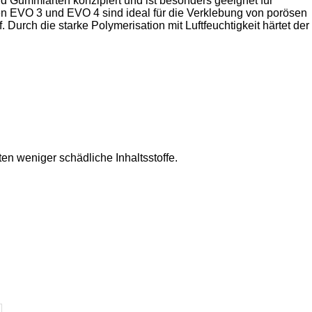
nd Gummiarten konzipiert und ist besonders geeignet für
en EVO 3 und EVO 4 sind ideal für die Verklebung von porösen
 Durch die starke Polymerisation mit Luftfeuchtigkeit härtet der
en weniger schädliche Inhaltsstoffe.