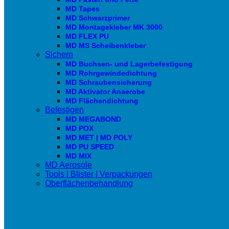
MD Tapes
MD Schwarzprimer
MD Montagekleber MK 3000
MD FLEX PU
MD MS Scheibenkleber
Sichern
MD Buchsen- und Lagerbefestigung
MD Rohrgewindedichtung
MD Schraubensicherung
MD Aktivator Anaerobe
MD Flächendichtung
Befestigen
MD MEGABOND
MD POX
MD MET | MD POLY
MD PU SPEED
MD MIX
MD Aerosole
Tools | Blister | Verpackungen
Oberflächenbehandlung