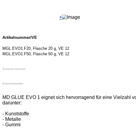
+
Artikelnummer/VE
MGL.EVO1.F20, Flasche 20 g, VE 12
MGL.EVO1.F50, Flasche 50 g, VE 12
Technisches Datenblatt
Sicherheitsdatenblatt
MD GLUE EVO 1 eignet sich hervorragend für eine Vielzahl vo
darunter:
- Kunststoffe
- Metalle
- Gummi