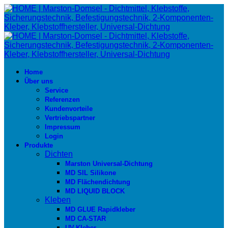
Home
Über uns
Service
Referenzen
Kundenvorteile
Vertriebspartner
Impressum
Login
Produkte
Dichten
Marston Universal-Dichtung
MD SIL Silikone
MD Flächendichtung
MD LIQUID BLOCK
Kleben
MD GLUE Rapidkleber
MD CA-STAR
UV-Kleber