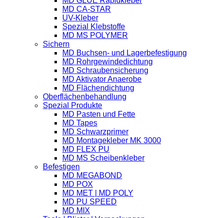
MD GLUE Rapidkleber
MD CA-STAR
UV-Kleber
Spezial Klebstoffe
MD MS POLYMER
Sichern
MD Buchsen- und Lagerbefestigung
MD Rohrgewindedichtung
MD Schraubensicherung
MD Aktivator Anaerobe
MD Flächendichtung
Oberflächenbehandlung
Spezial Produkte
MD Pasten und Fette
MD Tapes
MD Schwarzprimer
MD Montagekleber MK 3000
MD FLEX PU
MD MS Scheibenkleber
Befestigen
MD MEGABOND
MD POX
MD MET | MD POLY
MD PU SPEED
MD MIX