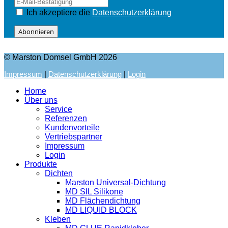
Ich akzeptiere die
Datenschutzerklärung
Abonnieren
© Marston Domsel GmbH 2026
Impressum
|
Datenschutzerklärung
|
Login
Home
Über uns
Service
Referenzen
Kundenvorteile
Vertriebspartner
Impressum
Login
Produkte
Dichten
Marston Universal-Dichtung
MD SIL Silikone
MD Flächendichtung
MD LIQUID BLOCK
Kleben