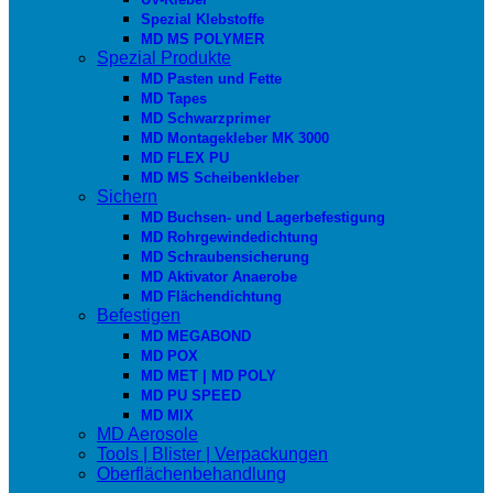
Spezial Klebstoffe
MD MS POLYMER
Spezial Produkte
MD Pasten und Fette
MD Tapes
MD Schwarzprimer
MD Montagekleber MK 3000
MD FLEX PU
MD MS Scheibenkleber
Sichern
MD Buchsen- und Lagerbefestigung
MD Rohrgewindedichtung
MD Schraubensicherung
MD Aktivator Anaerobe
MD Flächendichtung
Befestigen
MD MEGABOND
MD POX
MD MET | MD POLY
MD PU SPEED
MD MIX
MD Aerosole
Tools | Blister | Verpackungen
Oberflächenbehandlung